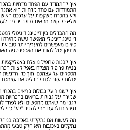
איך להתמודד עם הפחד מדחיות בהכרוי
התמודדות עם פחד מדחיות היא אתגר ש
ולא בהכרח משקפות על ערככם האישי. 
שלא כל קשר מתאים לכולם יכולים לע
מה ההבדלים בין דייטינג דיגיטלי למפגש
דייטינג דיגיטלי מאפשר גישה מהירה ונ
פיזיים מאפשרים להעריך יותר טוב את ה
שתיהן יכול להוות את האסטרטגיה האופ
איך לבנות פרופיל מוצלח באפליקציות ה
בניית פרופיל מוצלח באפליקציות הכרוי
מספקים על עצמכם, תוך כדי הדגשת תחו
יכולות לעזור לכם להבליט את עצמכם
איך לשמור על גבולות בריאים בהכרויות
שמירה על גבולות בריאים בהכרויות מ
לגבי מה שאתם מחפשים ולא לפחד להבי
נפרצים ולדעת מתי להגיד "לא" כדי ל
מה לעשות אם נתקלתי באכזבה במהלך 
נתקלים באכזבות היא חלק טבעי מהתהל