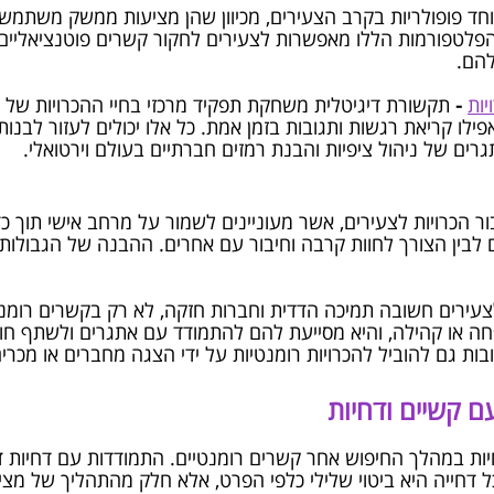
מיוחד פופולריות בקרב הצעירים, מכיוון שהן מציעות ממשק משתמש 
לטפורמות הללו מאפשרות לצעירים לחקור קשרים פוטנציאליים ב
להם.
יות
-
תקשורת דיגיטלית משחקת תפקיד מרכזי בחיי ההכרויות של 
אפילו קריאת רגשות ותגובות בזמן אמת. כל אלו יכולים לעזור לבנו
גרים של ניהול ציפיות והבנת רמזים חברתיים בעולם וירטואלי.
ר הכרויות לצעירים, אשר מעוניינים לשמור על מרחב אישי תוך כד
ם לבין הצורך לחוות קרבה וחיבור עם אחרים. ההבנה של הגבולות
עירים חשובה תמיכה הדדית וחברות חזקה, לא רק בקשרים רומנט
ה או קהילה, והיא מסייעת להם להתמודד עם אתגרים ולשתף חווי
ות גם להוביל להכרויות רומנטיות על ידי הצגה מחברים או מכרים
ם קשיים ודחיות
יות במהלך החיפוש אחר קשרים רומנטיים. התמודדות עם דחיות דו
 כל דחייה היא ביטוי שלילי כלפי הפרט, אלא חלק מהתהליך של מ