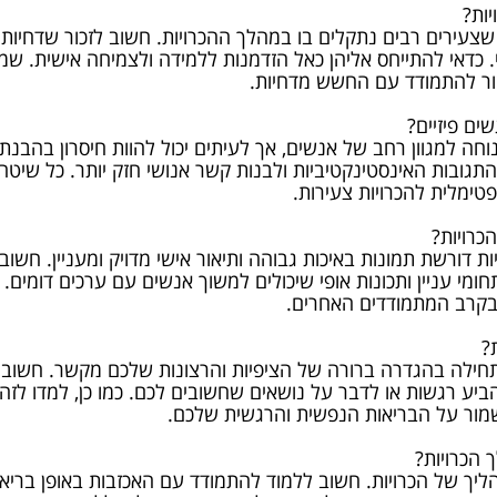
ות?
צעירים רבים נתקלים בו במהלך ההכרויות. חשוב לזכור שדחיות
כדאי להתייחס אליהן כאל הזדמנות ללמידה ולצמיחה אישית. שמ
זור להתמודד עם החשש מדחיות.
ים פיזיים?
וחה למגוון רחב של אנשים, אך לעיתים יכול להוות חיסרון בהבנת
תגובות האינסטינקטיביות ולבנות קשר אנושי חזק יותר. כל שיטה י
טימלית להכרויות צעירות.
כרויות?
ות דורשת תמונות באיכות גבוהה ותיאור אישי מדויק ומעניין. חשו
מי עניין ותכונות אופי שיכולים למשוך אנשים עם ערכים דומים.
 בקרב המתמודדים האחרים.
?
תחילה בהגדרה ברורה של הציפיות והרצונות שלכם מקשר. חשוב ל
ע רגשות או לדבר על נושאים שחשובים לכם. כמו כן, למדו לזה
שמור על הבריאות הנפשית והרגשית שלכם.
הכרויות?
יך של הכרויות. חשוב ללמוד להתמודד עם האכזבות באופן בריא 